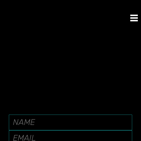
שינוי סוג מנוי
ניתן לשדרג את המנוי באופן מיידי ותחויבו על ההפרש של החודש בעת הביצוע
ניתן לשנמך את המנוי בחודש העוקב
לביצוע שינוי במנוי מלאו את הטופס מטה והבקשה תטופל באמצעות האימייל