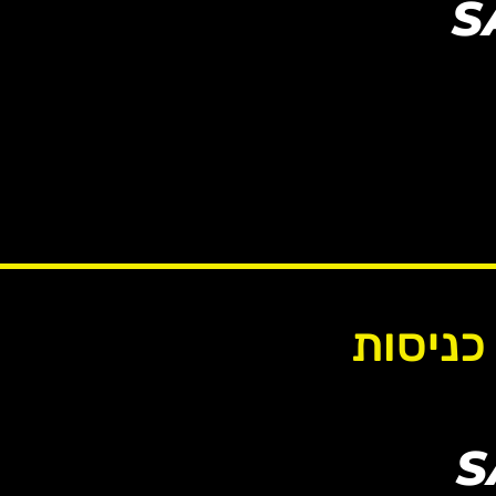
S
רם, בן-יהודה ולבונטין
ם
בד
S