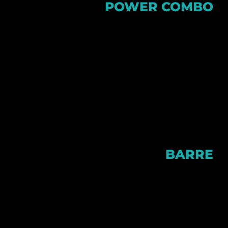
POWER COMBO
אימון חיטוב ועיצוב בתצורת
קומבינציות, האחות הגדולה והקשוחה
של שיעור ה-Body Sculpt.
אימון דינמי וכיפי המבוסס על תרגילים
המשלבים עבודת חיטוב כח ואירובי.
האימון תוכנן במיוחד כדי לעצב, לחטב
ולשדרג את היכולות הפיזיות שלכם –
והכול באנרגיות סוחפות!
BARRE
שיעור בר הוא אימון מהמם עבודה
מעולמות הריקוד, הפילאטיס, וממוקד
בעיצוב וחיטוב הגוף.
השיעור הינו שיעור אנרגטי, מלווה