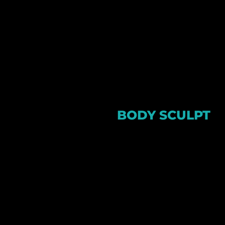
אך אימונים אלו ממש ממש לא
קלים, להפך אלו האימונים הכי
מאתגרים אצלנו. לא משנה אם
המטרה שלך היא לחטב ולעצב או
לשרוף כמה שיותר - תמצאו אצלנו
את השיעור המתאים.
BODY SCULPT
לאלו שלא מחפשים להתחכם, מדובר
באימון קשה לחיטוב ועיצוב הגוף עם
תוצאות מהירות.
האימון משלב עזרים שונים ומתמקד
בחיטוב של השרירים האהובים: ישבן,
ירכיים, ידיים ובטן.