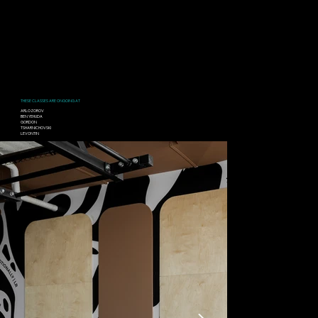
במוסיקה וספירות. בשיעור נעבוד על
כל הגוף, עם פוקוס על אזור הישבן
והירכיים. שיפור טווחי תנועה, יציבה
וקואורדינציה.
THESE CLASSES ARE ONGOING AT
ARLOZOROV
BEN YEHUDA
GORDON
TSHARNICHOVSKI
LEVONTIN