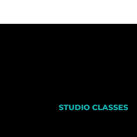
STUDIO CLASSES
אימוני סטודיו אצלנו הם אימונים
באווירת סטודיו - מראות , אורות,
פרקט, בר ריקוד, משקלים קלים -